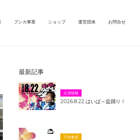
業
ブンカ事業
ショップ
運営団体
お問合せ
最新記事
出演情報
2026.8.22 はいぱ～盆踊り！
子供食堂