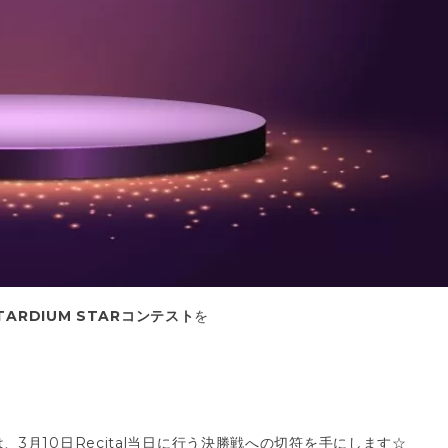
TARDIUM STARコンテスト
を
月10日Recital当日に行う決勝戦への切符を手にします☆