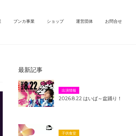
業
ブンカ事業
ショップ
運営団体
お問合せ
最新記事
出演情報
2026.8.22 はいぱ～盆踊り！
子供食堂