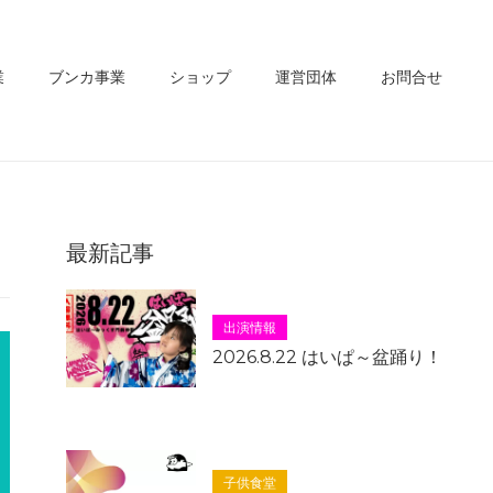
業
ブンカ事業
ショップ
運営団体
お問合せ
最新記事
出演情報
2026.8.22 はいぱ～盆踊り！
子供食堂